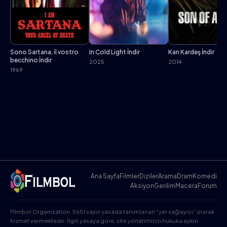
Sono Sartana, il vostro
In Cold Light İndir
Kan Kardeş İndir
becchino İndir
2025
2014
1969
Ana Sayfa
Filmler
Diziler
Arama
Dram
Komedi
Aksiyon
Gerilim
Macera
Forum
Filmbol Organization, 5651 sayılı yasada tanımlanan "yer sağlayıcı" olarak
hizmet vermektedir. İlgili yasaya göre, site yönetiminin hukuka aykırı