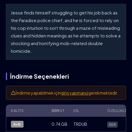
Jesse finds himself struggling to get his job back as
the Paradise police chief, and he is forced to rely on
his cop intuition to sort through a maze of misleading
clues and hidden meanings as he attempts to solve a
shocking and horrifying mob-related double
homicide.
İndirme Seçenekleri
İndirme yapabilmek için
giriş yapmanız
gerekmektedir.
KALITE
İSIM
BOYUT
DIL
ÖZELLIKLER
Jesse.Stone.Benefit.of.the.Doubt.2012.
0.74 GB
TRDUB
XviD
SDR