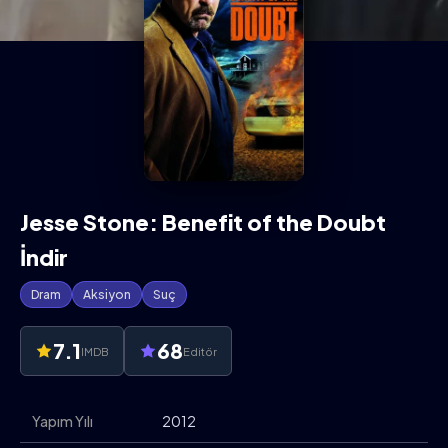
Jesse Stone: Benefit of the Doubt
İndir
Dram
Aksiyon
Suç
7.1
68
IMDB
Editör
Yapım Yılı
2012