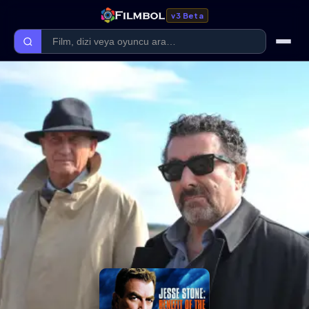
v3 Beta
Ana Sayfa
Forum
Kategoriler
Kaliteler
Film Kategorileri
Dizi Kategorileri
Giriş Yap