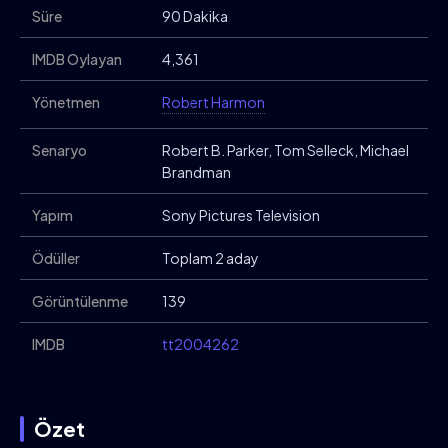
Süre
90 Dakika
IMDB Oylayan
4,361
Yönetmen
Robert Harmon
Senaryo
Robert B. Parker, Tom Selleck, Michael
Brandman
Yapım
Sony Pictures Television
Ödüller
Toplam 2 aday
Görüntülenme
139
IMDB
tt2004262
Özet