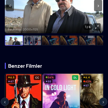
‹
›
1
/ 6
Backdrop · 2000×1125
Benzer Filmler
6.5
56%
6.4
CC
DL
47
55
63%
57
‹
›