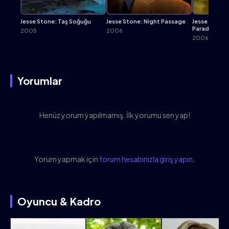
Jesse Stone: Taş Soğuğu
Jesse Stone: Night Passage
Jesse Stone:
Paradise
2005
2006
2006
Yorumlar
Henüz yorum yapılmamış. İlk yorumu sen yap!
Yorum yapmak için
forum hesabınızla giriş yapın
.
Oyuncu & Kadro