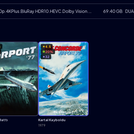
The.Concorde..Airport.79.1979.2160p.4KPlus.BluRay.HDR10.HEVC.Dolby.Vision.DUAL.Filmbol
69.40 GB
DUA
8
4.5
20%
32
Buradasınız
Battı
Kartal Kayboldu
1979