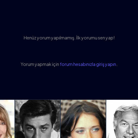
Henüz yorum yapılmamış. İlk yorumu sen yap!
Yorum yapmak için
forum hesabınızla giriş yapın
.