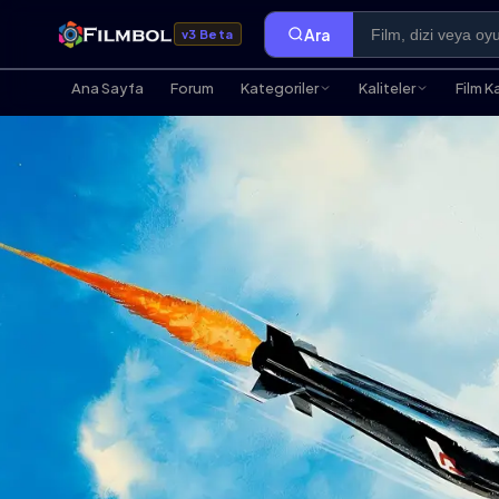
Ara
v3 Beta
Ana Sayfa
Forum
Kategoriler
Kaliteler
Film K