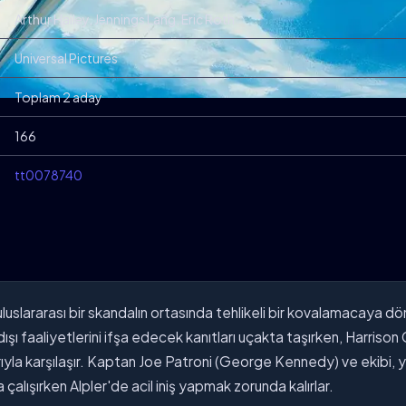
Arthur Hailey, Jennings Lang, Eric Roth
Universal Pictures
Toplam 2 aday
166
tt0078740
uluslararası bir skandalın ortasında tehlikeli bir kovalamacaya
şı faaliyetlerini ifşa edecek kanıtları uçakta taşırken, Harrison 
rıyla karşılaşır. Kaptan Joe Patroni (George Kennedy) ve ekibi, 
 çalışırken Alpler'de acil iniş yapmak zorunda kalırlar.