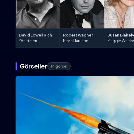
Susan Blakel
David Lowell Rich
Robert Wagner
Maggie Whela
Yönetmen
Kevin Harrison
Görseller
14 görsel