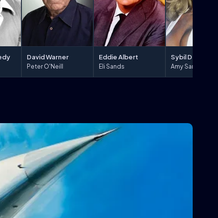
edy
David Warner
Eddie Albert
Sybil Danning
Peter O'Neill
Eli Sands
Amy Sands