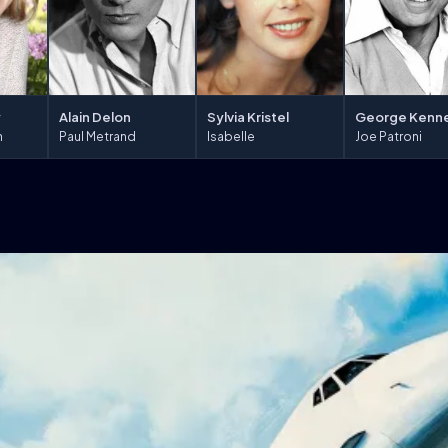
y
Alain Delon
Sylvia Kristel
George Kenn
n
Paul Metrand
Isabelle
Joe Patroni