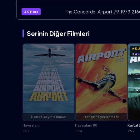
4K Plus
Serinin Diğer Filmleri
5.
42
Henüz Yayınlanmadı
Henüz Yayınlanmadı
Havaalanı
Havaalanı 80
Kartal 
1970
1974
1977