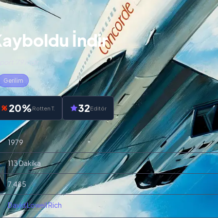
Kayboldu İndir
ort '79 İndir
Gerilim
20%
32
Rotten T.
Editör
1979
113 Dakika
7,485
David Lowell Rich