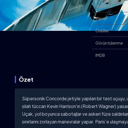
Senaryo
Yapım
Ödüller
Görüntülenme
IMDB
Özet
Süpersonik Concorde jetiyle yapılan bir test uçuşu, 
silah tüccarı Kevin Harrison'ın (Robert Wagner) yasadı
Uçak, yol boyunca sabotajlar ve askeri füze saldırıla
sınırlarını zorlayan manevralar yapar. Paris'e ulaşmaya