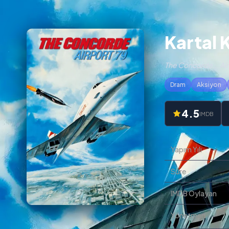
Kartal 
The Concorde... Airp
Dram
Aksiyon
4.5
IMDB
Yapım Yılı
Süre
IMDB Oylayan
Yönetmen