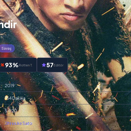
İndir
Savaş
93%
57
Rotten T.
Editör
2019
134 Dakika
5,020
Shinsuke Sato