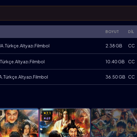
BOYUT
DIL
.Türkçe.Altyazı.Filmbol
2.38 GB
CC
ürkçe.Altyazı.Filmbol
10.40 GB
CC
.Türkçe.Altyazı.Filmbol
36.50 GB
CC
7
7.1
69