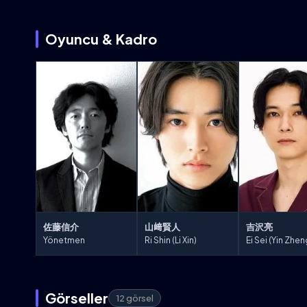
Oyuncu & Kadro
佐藤信介
山﨑賢人
吉沢亮
Yönetmen
Ri Shin (Li Xin)
Görseller
12 görsel