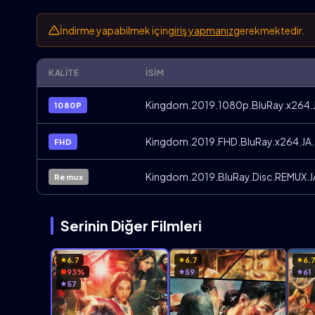
İndirme yapabilmek için
giriş yapmanız
gerekmektedir.
KALITE
İSIM
Kingdom.2019.1080p.BluRay.x264.JA
1080P
Kingdom.2019.FHD.BluRay.x264.JA.T
FHD
Kingdom.2019.BluRay.Disc.REMUX.JA
Remux
Serinin Diğer Filmleri
6.7
6.7
6.
93%
59
61
57