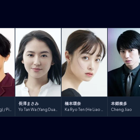
長澤まさみ
橋本環奈
本郷奏多
Ei Sei (Yin Zheng) / Piao
Yo Tan Wa (Yang Duan He)
Ka Ryo Ten (He Liao Diao)
Cheng Jiao