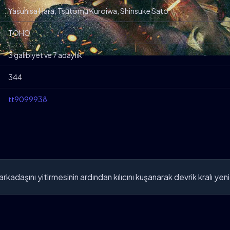
Yasuhisa Hara, Tsutomu Kuroiwa, Shinsuke Sato
TOHO
3 galibiyet ve 7 adaylık
344
tt9099938
arkadaşını yitirmesinin ardından kılıcını kuşanarak devrik kralı ye