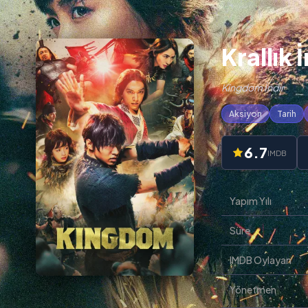
Krallık 
Kingdom İndir
Aksiyon
Tarih
6.7
IMDB
Yapım Yılı
Süre
IMDB Oylayan
Yönetmen