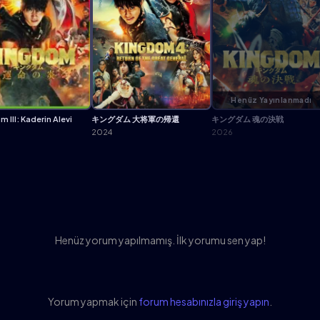
Henüz Yayınlanmadı
 III: Kaderin Alevi
キングダム 大将軍の帰還
キングダム 魂の決戦
2024
2026
Henüz yorum yapılmamış. İlk yorumu sen yap!
Yorum yapmak için
forum hesabınızla giriş yapın
.