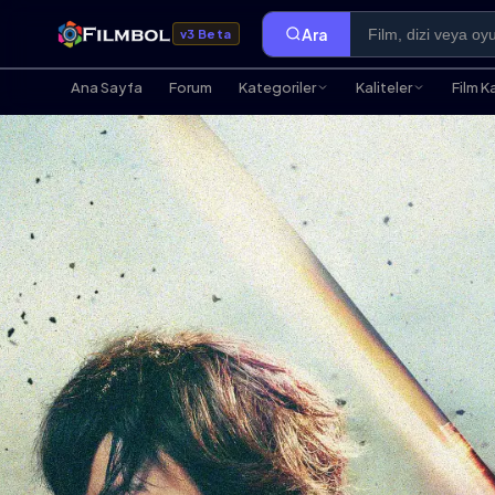
Ara
v3 Beta
Ana Sayfa
Forum
Kategoriler
Kaliteler
Film K