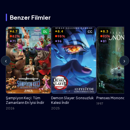
Benzer Filmler
6.7
8.4
8.3
DL
CC
82%
98%
93%
71
96
81
‹
›
Şampiyon Keçi: Tüm
Demon Slayer: Sonsuzluk
Prenses Mononoke İ
Zamanların En İyisi İndir
Kalesi İndir
1997
2026
2025