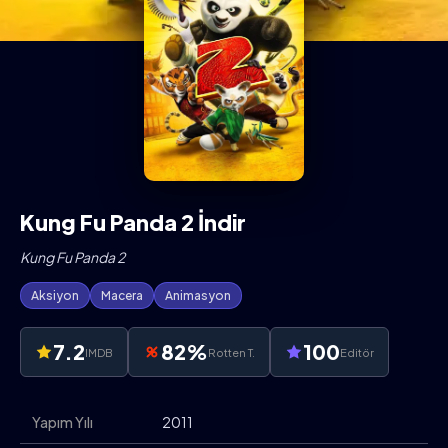
Kung Fu Panda 2 İndir
Kung Fu Panda 2
Aksiyon
Macera
Animasyon
7.2
82%
100
IMDB
Rotten T.
Editör
Yapım Yılı
2011