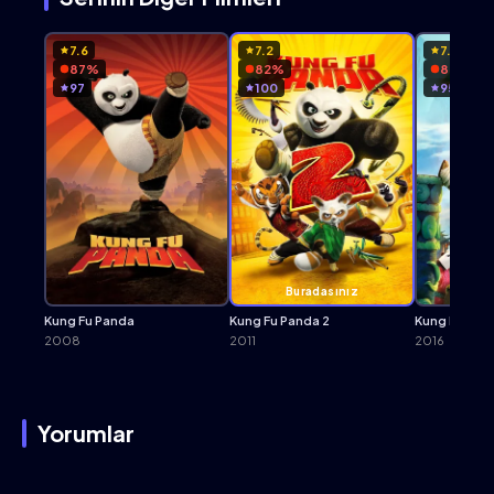
7.6
7.2
7.1
87%
82%
87%
97
100
95
Buradasınız
Kung Fu Panda
Kung Fu Panda 2
Kung Fu Pan
2008
2011
2016
Yorumlar