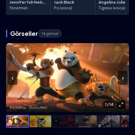
Jack Black
Jennifer Yuh Nelson
Angelina Jolie
Po (voice)
Yönetmen
Tigress (voice)
Görseller
14 görsel
‹
›
1
/ 14
Backdrop · 2560×1440