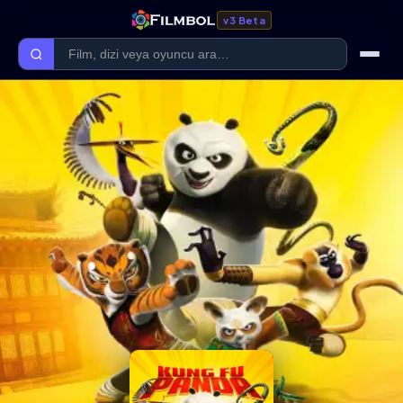
v3 Beta
Ana Sayfa
Forum
Kategoriler
Kaliteler
Film Kategorileri
Dizi Kategorileri
Giriş Yap