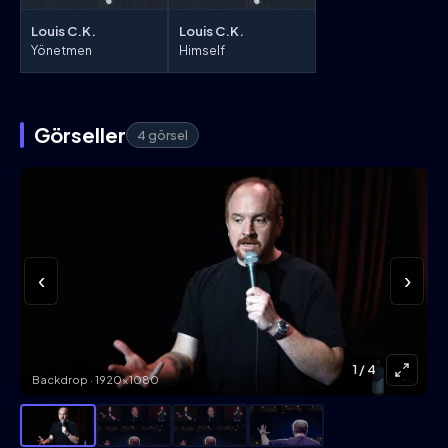
Louis C.K.
Louis C.K.
Yönetmen
Himself
Görseller
4 görsel
‹
›
1
/ 4
Backdrop · 1920×1080