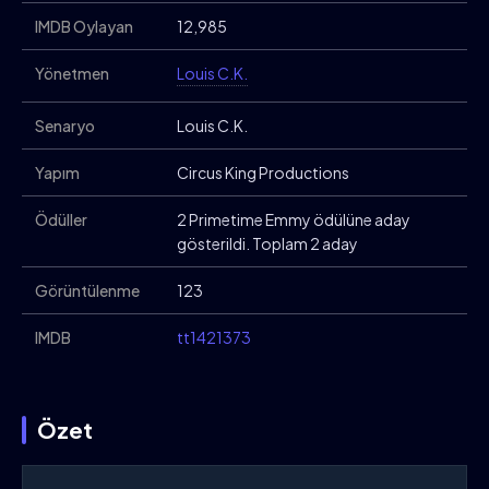
IMDB Oylayan
12,985
Yönetmen
Louis C.K.
Senaryo
Louis C.K.
Yapım
Circus King Productions
Ödüller
2 Primetime Emmy ödülüne aday
gösterildi. Toplam 2 aday
Görüntülenme
123
IMDB
tt1421373
Özet