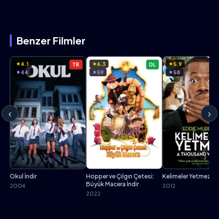
Benzer Filmler
4.1
6.3
5.9
TR
DL
44
59
58
‹
›
Okul İndir
Hopper ve Çılgın Çetesi:
Kelimeler Yetmez İnd
Büyük Macera İndir
2004
2012
2022