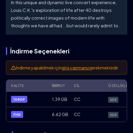
In this unique and dynamic live concert experience,
Louis C.K.'s exploration of life after 40 destroys
politically correct images of modern life with
thoughts we have all had...but would rarely admit to.
İndirme Seçenekleri
İndirme yapabilmek için
giriş yapmanız
gerekmektedir.
KALITE
İSIM
BOYUT
DIL
ÖZELLIKLER
Louis.C.K.Hilarious.2010.1080p.WebRip.
1.39 GB
CC
1080P
SDR
Louis.C.K.Hilarious.2010.FHD.WebDL.x26
6.62 GB
CC
FHD
SDR