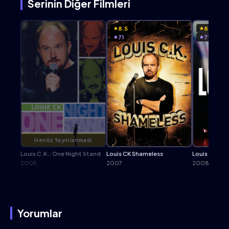
Serinin Diğer Filmleri
8.5
8.5
71
71
Henüz Yayınlanmadı
Louis C.K.: One Night Stand
Louis CK Shameless
Louis C.K.:
2005
2007
2008
Yorumlar