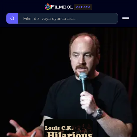
v3 Beta
Ana Sayfa
Forum
Kategoriler
Kaliteler
Film Kategorileri
Dizi Kategorileri
Giriş Yap