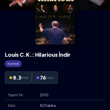
Louis C.K.: Hilarious İndir
Komedi
8.3
76
IMDB
Editör
Yapım Yılı
2010
Süre
82 Dakika