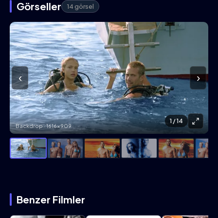
Görseller
14 görsel
‹
›
1
/ 14
Backdrop · 1616×909
Benzer Filmler