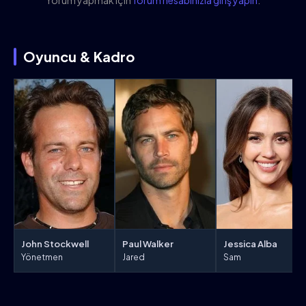
Yorum yapmak için
forum hesabınızla giriş yapın
.
Oyuncu & Kadro
Jessica Alba
John Stockwell
Paul Walker
Sam
Yönetmen
Jared