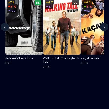
7.1
4.7
6.2
DL
CC
81%
47
47%
100
62
‹
›
Hızlı ve Öfkeli 7 İndir
Walking Tall: The Payback
Kaçaklar İndir
İndir
2015
2010
2007