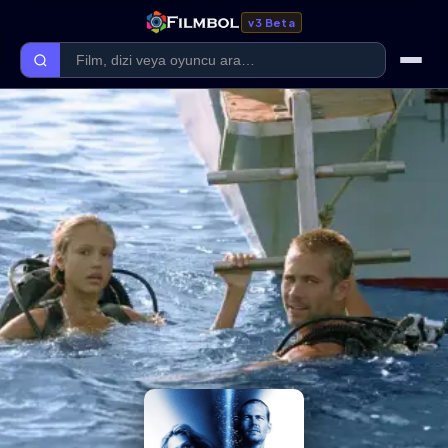
v3 Beta
Ana Sayfa
Forum
Kategoriler
Kaliteler
Film Kategorileri
Dizi Kategorileri
Giriş Yap