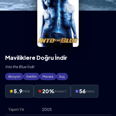
Maviliklere Doğru İndir
Into the Blue İndir
Aksiyon
Gerilim
Macera
Suç
5.9
20%
56
IMDB
Rotten T.
Editör
Yapım Yılı
2005