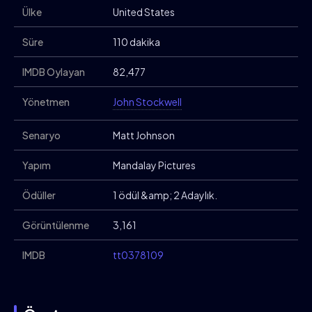
Ülke
United States
Süre
110 dakika
IMDB Oylayan
82,477
Yönetmen
John Stockwell
Senaryo
Matt Johnson
Yapım
Mandalay Pictures
Ödüller
1 ödül &amp; 2 Adaylık.
Görüntülenme
3,161
IMDB
tt0378109