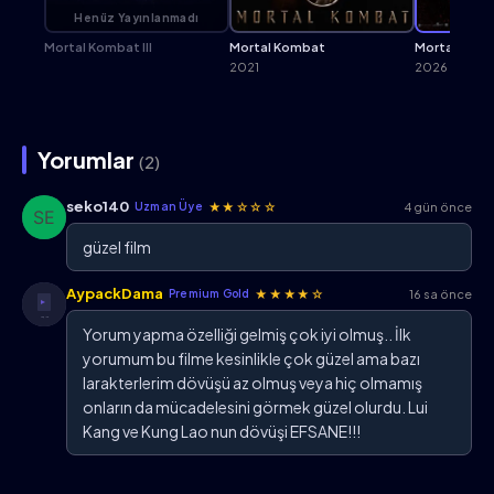
Henüz Yayınlanmadı
Bur
Mortal Kombat III
Mortal Kombat
Mortal Komba
2021
2026
Yorumlar
(2)
seko140
★★☆☆☆
4 gün önce
Uzman Üye
güzel film
AypackDama
★★★★☆
16 sa önce
Premium Gold
Yorum yapma özelliği gelmiş çok iyi olmuş.. İlk
yorumum bu filme kesinlikle çok güzel ama bazı
larakterlerim dövüşü az olmuş veya hiç olmamış
onların da mücadelesini görmek güzel olurdu. Lui
Kang ve Kung Lao nun dövüşi EFSANE!!!