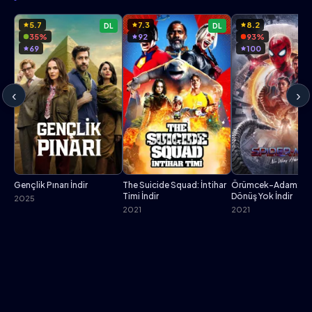
5.7
7.3
8.2
DL
DL
35%
92
93%
69
100
‹
›
Gençlik Pınarı İndir
The Suicide Squad: İntihar
Örümcek-Adam: Ev
Timi İndir
Dönüş Yok İndir
2025
2021
2021