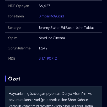
IMDB Oylayan
36,627
Yönetmen
Simon McQuoid
Senaryo
Jeremy Slater, Ed Boon, John Tobias
Yapım
New Line Cinema
Görüntülenme
1,242
IMDB
tt17490712
Özet
Hayranların gözde şampiyonları, Dünya Alemi'nin ve
savunucularının varlığını tehdit eden Shao Kahn'ın
karanlık yönetimini devirmek için nihai, kuralsız, kana