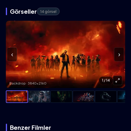
Görseller
14 görsel
‹
›
1
/ 14
Backdrop · 3840×2160
Benzer Filmler