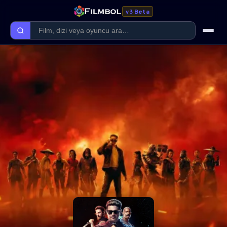
v3 Beta
Ana Sayfa
Forum
Kategoriler
Kaliteler
Film Kategorileri
Dizi Kategorileri
Giriş Yap