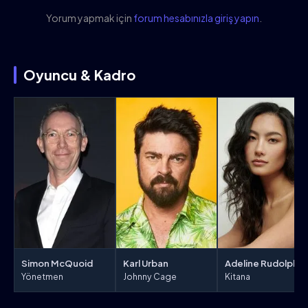
Yorum yapmak için
forum hesabınızla giriş yapın
.
Oyuncu & Kadro
Adeline Rudolph
Simon McQuoid
Karl Urban
Kitana
Yönetmen
Johnny Cage