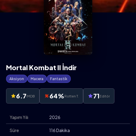
Mortal Kombat II İndir
Aksiyon
Macera
Fantastik
6.7
64%
71
IMDB
Rotten T.
Editör
Yapım Yılı
2026
Süre
116 Dakika