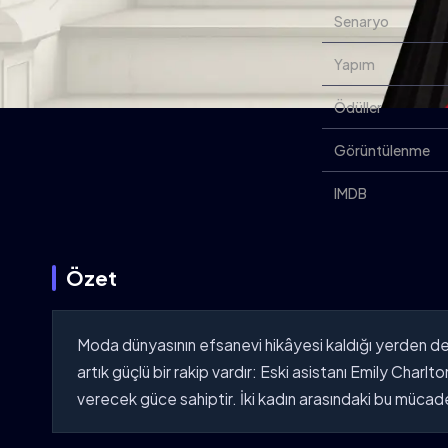
Senaryo
Yapım
Ödüller
Görüntülenme
IMDB
Özet
Moda dünyasının efsanevi hikâyesi kaldığı yerden dev
artık güçlü bir rakip vardır: Eski asistanı Emily Char
verecek güce sahiptir. İki kadın arasındaki bu mücad