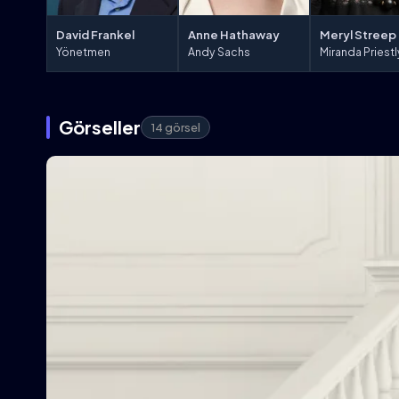
David Frankel
Anne Hathaway
Meryl Streep
Yönetmen
Andy Sachs
Miranda Priestl
Görseller
14 görsel