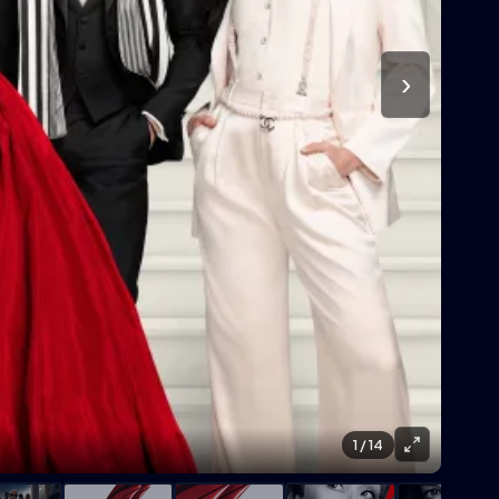
›
1
/ 14