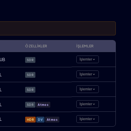
ÖZELLIKLER
İŞLEMLER
UB
İşlemler
SDR
L
İşlemler
SDR
L
İşlemler
SDR
L
İşlemler
SDR
Atmos
L
İşlemler
HDR
DV
Atmos