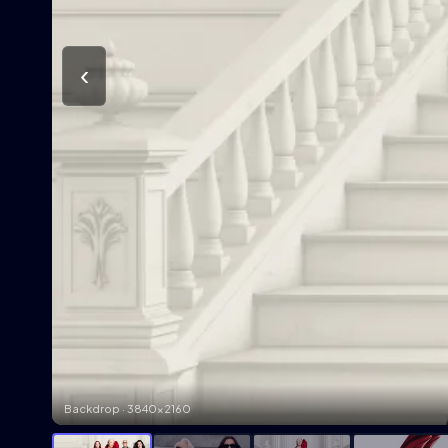
‹
Backdrop · 3840×2160