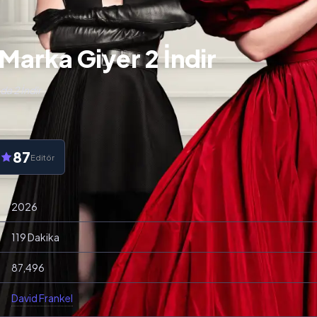
Marka Giyer 2 İndir
da 2 İndir
87
Editör
2026
119 Dakika
87,496
David Frankel