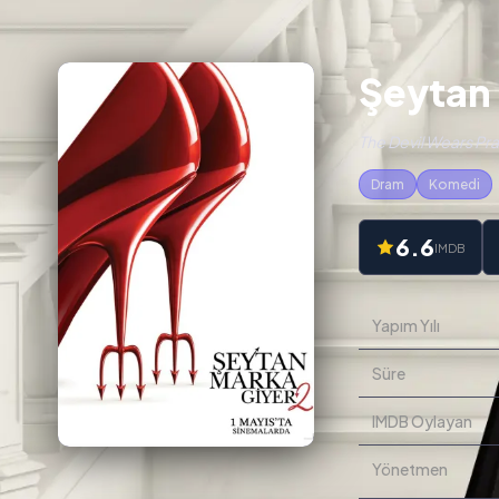
Şeytan 
The Devil Wears Pra
Dram
Komedi
6.6
IMDB
Yapım Yılı
Süre
IMDB Oylayan
Yönetmen