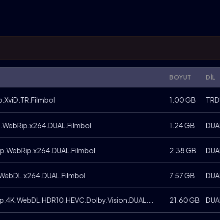
BOYUT
DIL
.XviD.TR.Filmbol
1.00 GB
TRD
p.WebRip.x264.DUAL.Filmbol
1.24 GB
DUA
0p.WebRip.x264.DUAL.Filmbol
2.38 GB
DUA
.WebDL.x264.DUAL.Filmbol
7.57 GB
DUA
The.Devil.Wears.Prada.2.2026.2160p.4K.WebDL.HDR10.HEVC.Dolby.Vision.DUAL.Filmbol
21.60 GB
DUA