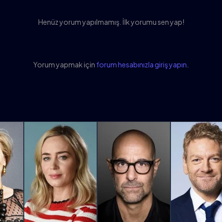
Henüz yorum yapılmamış. İlk yorumu sen yap!
Yorum yapmak için
forum hesabınızla giriş yapın
.