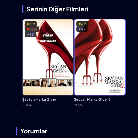
Serinin Diğer Filmleri
6.9
6.6
75%
87
80
Buradasınız
Şeytan Marka Giyer
Şeytan Marka Giyer 2
2006
2026
Yorumlar