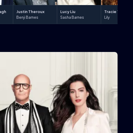
Justin Theroux
agh
Lucy Liu
Tracie Thoms
Benji Barnes
Sasha Barnes
Lily