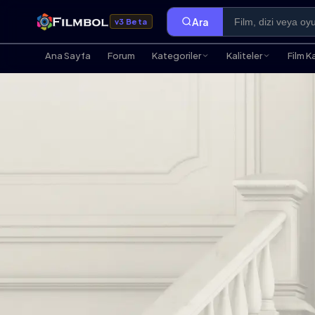
Ara
v3 Beta
Ana Sayfa
Forum
Kategoriler
Kaliteler
Film K