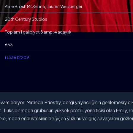
Aline Brosh McKenna, Lauren Weisberger
20th Century Studios
Toplam 1 galibiyet &amp; 4 adaylık
663
tt33612209
am ediyor. Miranda Priestly, dergi yayıncılığının gerilemesiyle
lton. Lüks bir moda grubunun yüksek profilli yöneticisi olan Emily,
ele, moda endüstrisinin değişen yüzünü ve güç savaşlarını gözle