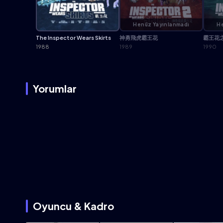
Henüz Yayınlanmadı
He
The Inspector Wears Skirts
神勇飛虎霸王花
霸王花
1988
1989
1990
Yorumlar
Oyuncu & Kadro