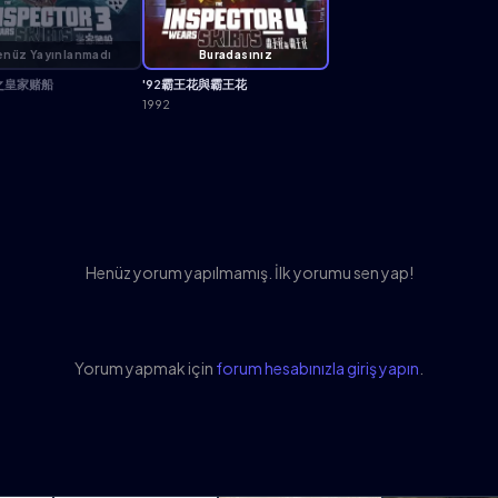
nüz Yayınlanmadı
Buradasınız
之皇家赌船
'92霸王花與霸王花
1992
Henüz yorum yapılmamış. İlk yorumu sen yap!
Yorum yapmak için
forum hesabınızla giriş yapın
.