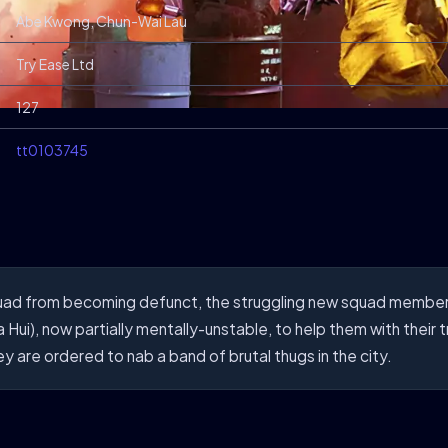
Abe Kwong, Chun-Wai Lau
Try Ease Ltd
127
tt0103745
ad from becoming defunct, the struggling new squad members 
Hui), now partially mentally-unstable, to help them with their
hey are ordered to nab a band of brutal thugs in the city.