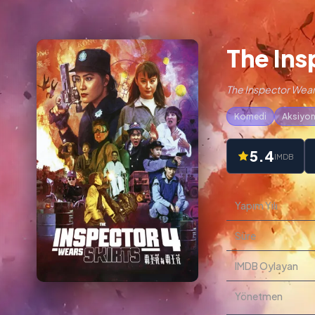
The Ins
The Inspector Wears 
Komedi
Aksiyo
5.4
IMDB
Yapım Yılı
Süre
IMDB Oylayan
Yönetmen