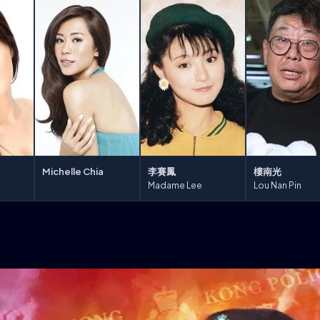
Michelle Chia
李賽鳳
樓南光
Madame Lee
Lou Nan Pin