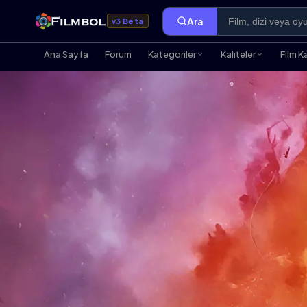
Ara
v3 Beta
Ana Sayfa
Forum
Kategoriler
Kaliteler
Film K