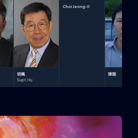
Choi Jeong-Il
胡楓
陳龍
Supt. Hu