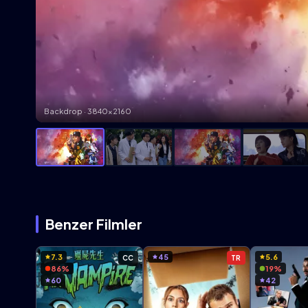
Backdrop · 3840×2160
Benzer Filmler
7.3
45
5.6
CC
TR
86%
19%
60
42