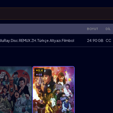
BOYUT
DIL
BluRay.Disc.REMUX.ZH.Türkçe.Altyazı.Filmbol
24.90 GB
CC
5.4
48