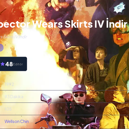
pector Wears Skirts IV İndir
Skirts IV İndir
n
48
Editör
1992
93 Dakika
105
Wellson Chin