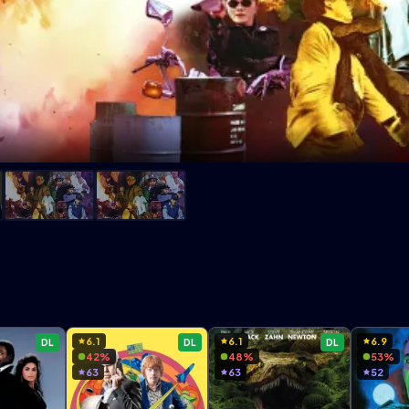
6.1
6.1
6.9
DL
DL
DL
42%
48%
53%
63
63
52