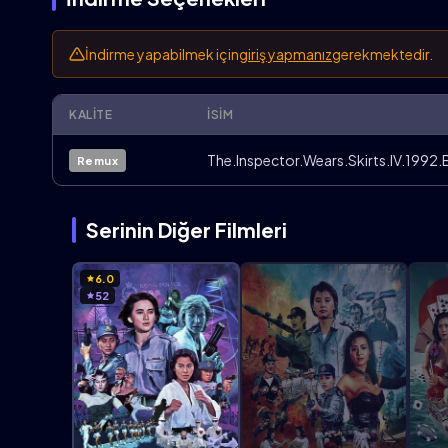
İndirme yapabilmek için
giriş yapmanız
gerekmektedir.
KALITE
İSIM
The.Inspector.Wears.Skirts.IV.1992.
Remux
Serinin Diğer Filmleri
6.0
52