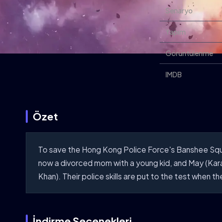
Senaryo
Yapım
Görüntülenme
IMDB
Özet
To save the Hong Kong Police Force's Banshee Squ
now a divorced mom with a young kid, and May (Kara 
Khan). Their police skills are put to the test when t
İndirme Seçenekleri