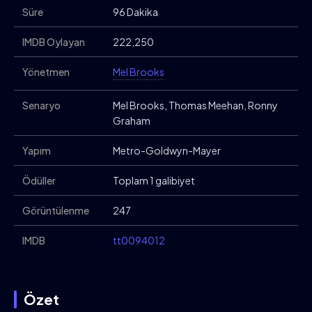
Süre
96 Dakika
IMDB Oylayan
222,250
Yönetmen
Mel Brooks
Senaryo
Mel Brooks, Thomas Meehan, Ronny
Graham
Yapım
Metro-Goldwyn-Mayer
Ödüller
Toplam 1 galibiyet
Görüntülenme
247
IMDB
tt0094012
Özet