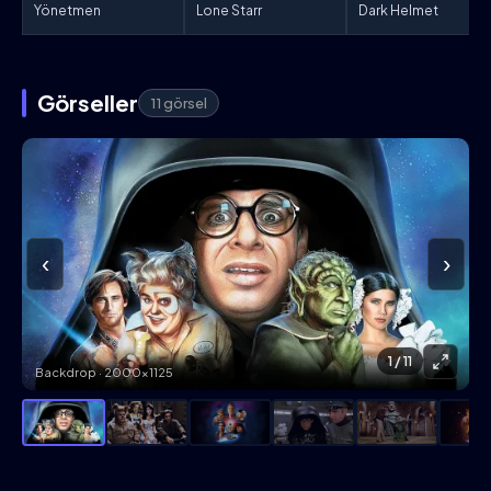
Yönetmen
Lone Starr
Dark Helmet
Görseller
11 görsel
‹
›
1
/ 11
Backdrop · 2000×1125