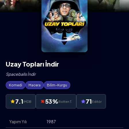
Uzay Topları İndir
Spaceballs İndir
Komedi
Macera
Bilim-Kurgu
7.1
53%
71
IMDB
Rotten T.
Editör
Yapım Yılı
1987