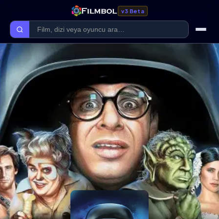
v3 Beta
Ana Sayfa
Forum
Kategoriler
Kaliteler
Film Kategorileri
Dizi Kategorileri
Giriş Yap