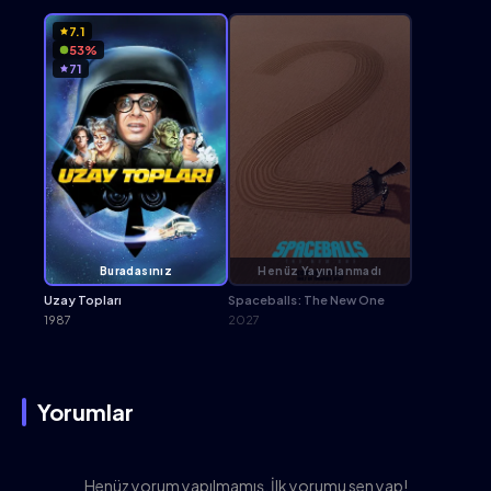
7.1
53%
71
Buradasınız
Henüz Yayınlanmadı
Uzay Topları
Spaceballs: The New One
1987
2027
Yorumlar
Henüz yorum yapılmamış. İlk yorumu sen yap!