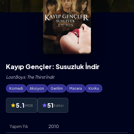
Kayıp Gençler: Susuzluk İndir
Lost Boys: The Thirst İndir
Komedi
Aksiyon
Gerilim
Macera
Korku
5.1
51
IMDB
Editör
Yapım Yılı
2010