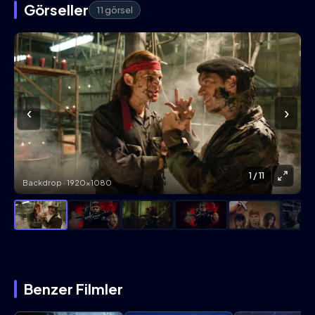
Görseller
11 görsel
‹
›
1
/ 11
Backdrop · 1920×1080
Benzer Filmler