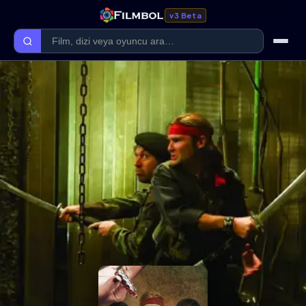
v3 Beta
Ana Sayfa
Forum
Kategoriler
Kaliteler
Film Kategorileri
Dizi Kategorileri
Giriş Yap