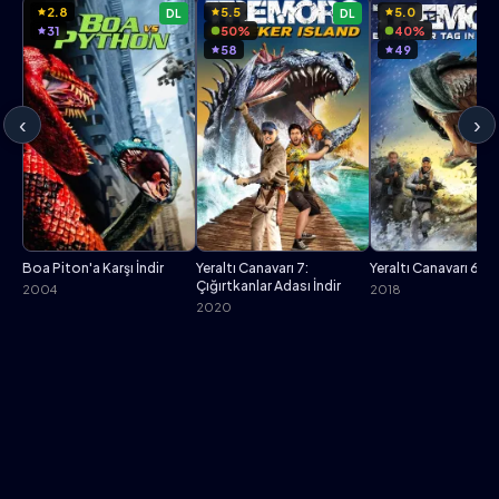
2.8
5.5
5.0
DL
DL
31
50%
40%
58
49
‹
›
Boa Piton'a Karşı İndir
Yeraltı Canavarı 7:
Yeraltı Canavarı 6 İnd
Çığırtkanlar Adası İndir
2004
2018
2020