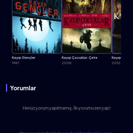
Bur
Kayıp Gençler
Kayıp Çocuklar: Çete
Kayıp Gençle
1987
2008
2010
Yorumlar
Henüz yorum yapılmamış. İlk yorumu sen yap!