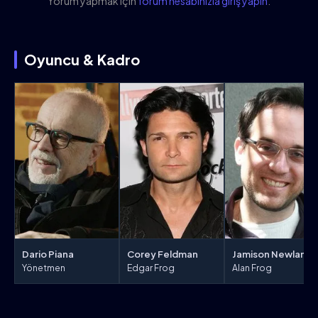
Yorum yapmak için
forum hesabınızla giriş yapın
.
Oyuncu & Kadro
Dario Piana
Corey Feldman
Jamison Newla
Yönetmen
Edgar Frog
Alan Frog