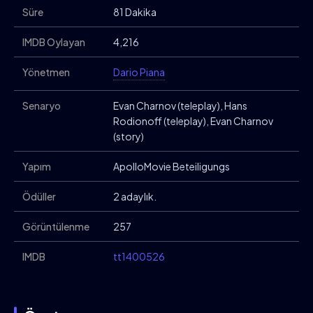
Süre
81 Dakika
IMDB Oylayan
4,216
Yönetmen
Dario Piana
Senaryo
Evan Charnov (teleplay), Hans
Rodionoff (teleplay), Evan Charnov
(story)
Yapım
ApolloMovie Beteiligungs
Ödüller
2 adaylık.
Görüntülenme
257
IMDB
tt1400526